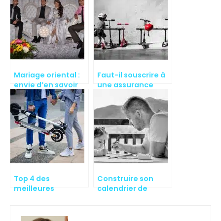
Mariage oriental :
Faut-il souscrire à
envie d’en savoir
une assurance
plus ?
pour une
trottinette
électrique ?
Top 4 des
Construire son
meilleures
calendrier de
trottinettes
parents séparés en
électriques !
2023